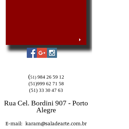
(
984 26 59 12
51)
(51)999 62 71 58
(51) 33 30 47 63
Rua Cel. Bordini 907 - Porto
Alegre
E-mail:
karam@saladearte.com.br