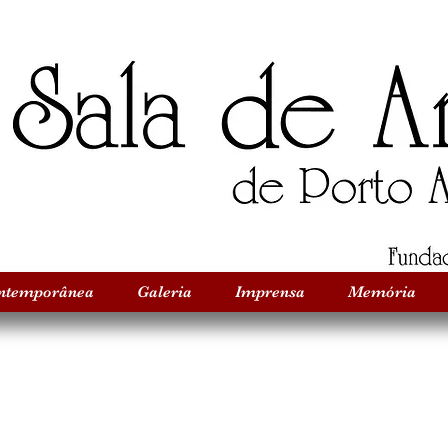
Título do Site
Título do Site
ontemporânea
Galeria
Imprensa
Memória