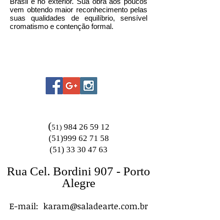
Brasil e no exterior. Sua obra aos poucos
vem obtendo maior reconhecimento pelas
suas qualidades de equilíbrio, sensível
cromatismo e contenção formal.
(
984 26 59 12
51)
(51)999 62 71 58
(51) 33 30 47 63
Rua Cel. Bordini 907 - Porto
Alegre
E-mail:
karam@saladearte.com.br