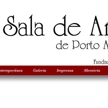
Título do Site
Título do Site
ontemporânea
Galeria
Imprensa
Memória